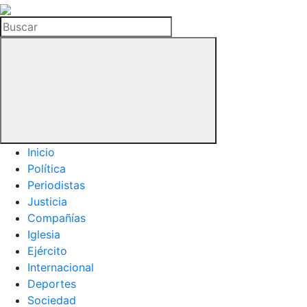
La
Hemeroteca
Buscar
del
Buitre
Inicio
Política
Periodistas
Justicia
Compañías
Iglesia
Ejército
Internacional
Deportes
Sociedad