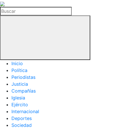
La
Hemeroteca
Buscar
del
Buitre
Inicio
Política
Periodistas
Justicia
Compañías
Iglesia
Ejército
Internacional
Deportes
Sociedad