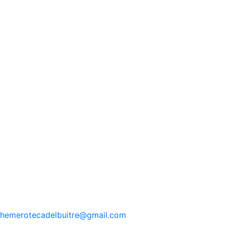
hemerotecadelbuitre
@gmail.com