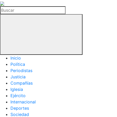
La
Hemeroteca
Buscar
del
Buitre
Inicio
Política
Periodistas
Justicia
Compañías
Iglesia
Ejército
Internacional
Deportes
Sociedad