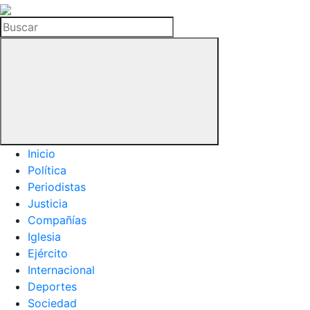
La
Hemeroteca
Buscar
del
Buitre
Inicio
Política
Periodistas
Justicia
Compañías
Iglesia
Ejército
Internacional
Deportes
Sociedad