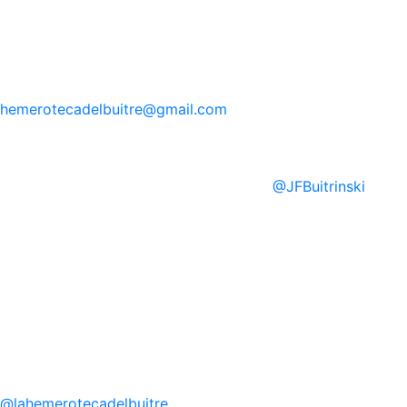
hemerotecadelbuitre
@gmail.com
@
JFBuitrinski
@
lahemerotecadelbuitre