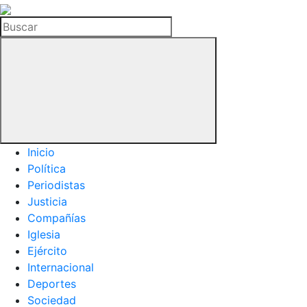
La
Hemeroteca
Buscar
del
Buitre
Inicio
Política
Periodistas
Justicia
Compañías
Iglesia
Ejército
Internacional
Deportes
Sociedad