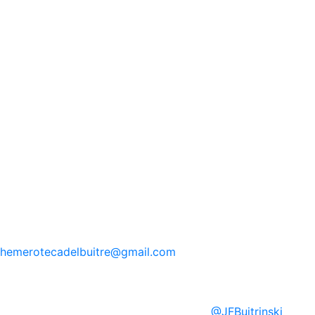
hemerotecadelbuitre
@gmail.com
@
JFBuitrinski