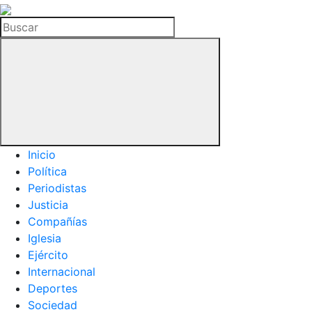
La
Hemeroteca
Buscar
del
Buitre
Inicio
Política
Periodistas
Justicia
Compañías
Iglesia
Ejército
Internacional
Deportes
Sociedad