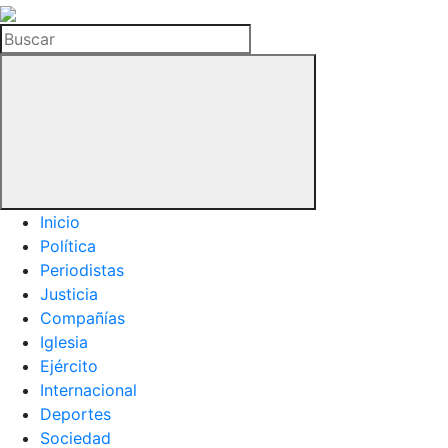
La
Hemeroteca
Buscar
del
Buitre
Inicio
Política
Periodistas
Justicia
Compañías
Iglesia
Ejército
Internacional
Deportes
Sociedad