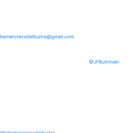
hemerotecadelbuitre
@gmail.com
@
JFBuitrinski
@
lahemerotecadelbuitre