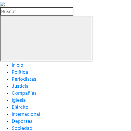
La
Hemeroteca
Buscar
del
Buitre
Inicio
Política
Periodistas
Justicia
Compañías
Iglesia
Ejército
Internacional
Deportes
Sociedad