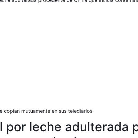
 leche adulterada procedente de China que incluía contami
 copian mutuamente en sus telediarios
l por leche adulterada