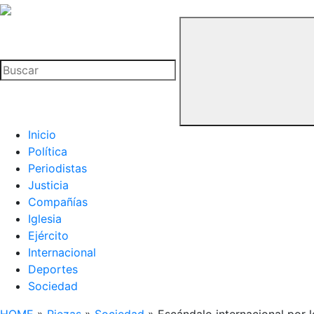
La
Hemeroteca
Buscar
del
Buitre
Inicio
Política
Periodistas
Justicia
Compañías
Iglesia
Ejército
Internacional
Deportes
Sociedad