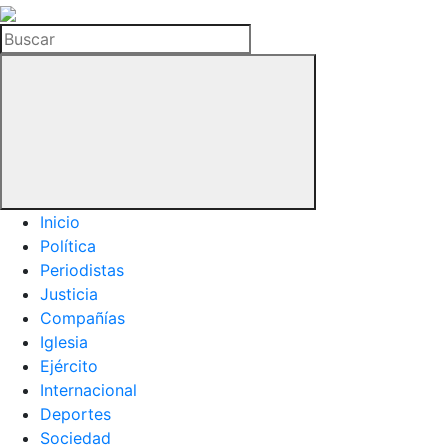
La
Hemeroteca
Buscar
del
Buitre
Inicio
Política
Periodistas
Justicia
Compañías
Iglesia
Ejército
Internacional
Deportes
Sociedad