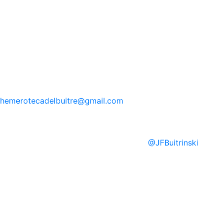
hemerotecadelbuitre
@gmail.com
@
JFBuitrinski