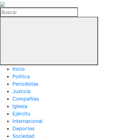
La
Hemeroteca
Buscar
del
Buitre
Inicio
Política
Periodistas
Justicia
Compañías
Iglesia
Ejército
Internacional
Deportes
Sociedad