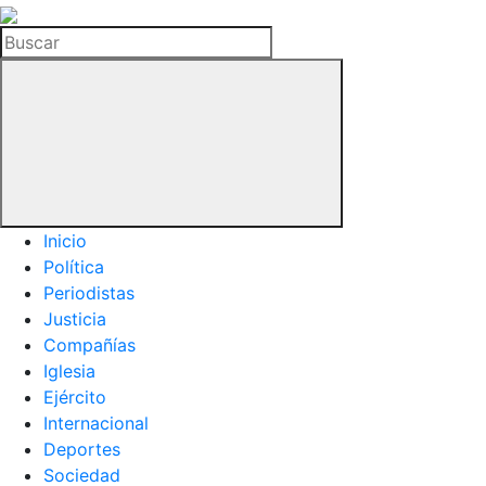
La
Hemeroteca
Buscar
del
Buitre
Inicio
Política
Periodistas
Justicia
Compañías
Iglesia
Ejército
Internacional
Deportes
Sociedad