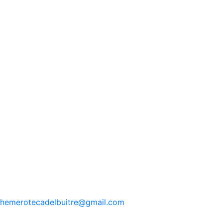
hemerotecadelbuitre
@gmail.com