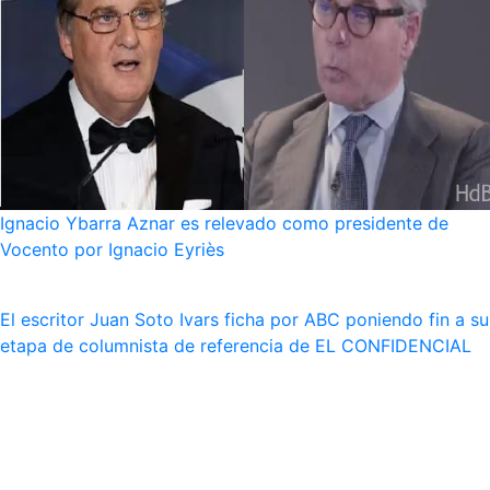
Ignacio Ybarra Aznar es relevado como presidente de
Vocento por Ignacio Eyriès
El escritor Juan Soto Ivars ficha por ABC poniendo fin a su
etapa de columnista de referencia de EL CONFIDENCIAL