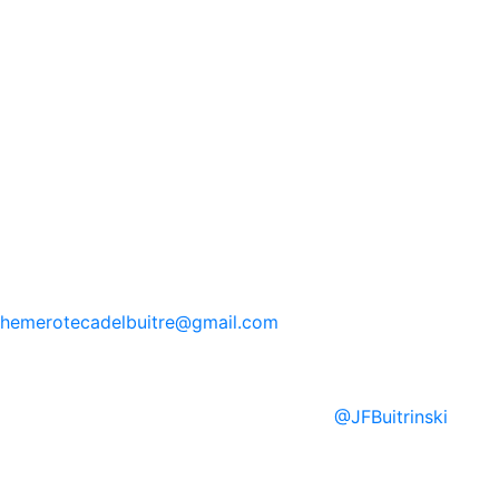
hemerotecadelbuitre
@gmail.com
@
JFBuitrinski