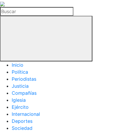
La
Hemeroteca
Buscar
del
Buitre
Inicio
Política
Periodistas
Justicia
Compañías
Iglesia
Ejército
Internacional
Deportes
Sociedad