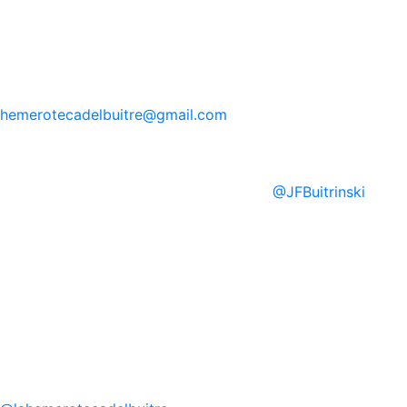
hemerotecadelbuitre
@gmail.com
@
JFBuitrinski