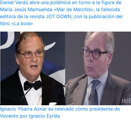
Daniel Verdú abre una polémica en torno a la figura de
María Jesús Marhuenda «Mar de Marchis», la fallecida
editora de la revista JOT DOWN, con la publicación del
libro «La bola»
Ignacio Ybarra Aznar es relevado como presidente de
Vocento por Ignacio Eyriès