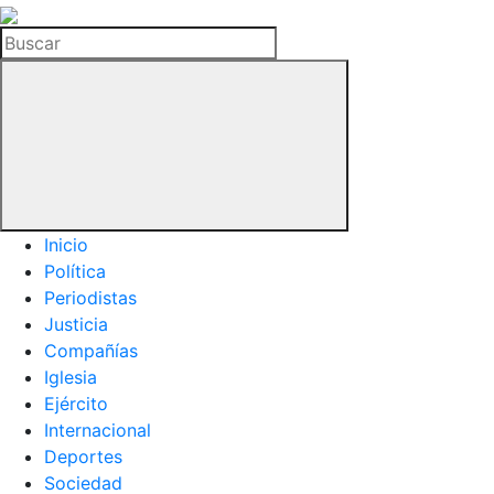
La
Hemeroteca
Buscar
del
Buitre
Inicio
Política
Periodistas
Justicia
Compañías
Iglesia
Ejército
Internacional
Deportes
Sociedad