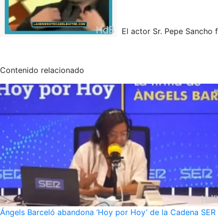
El actor Sr. Pepe Sancho f
Contenido relacionado
Ángels Barceló abandona ‘Hoy por Hoy’ de la Cadena SER po