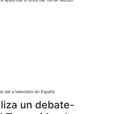
ara apadrinar a niños del Tercer Mundo
a del a televisión en España
aliza un debate-