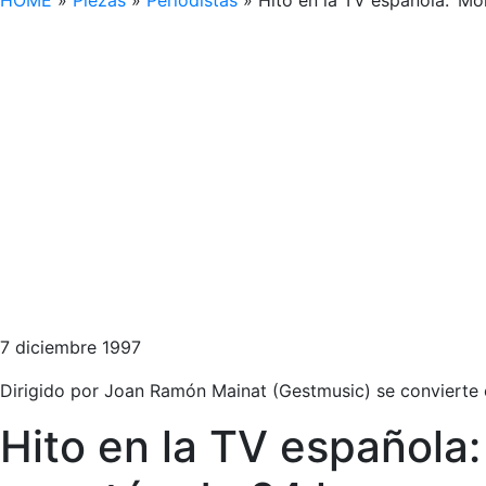
HOME
»
Piezas
»
Periodistas
»
Hito en la TV española: ‘Mo
7 diciembre 1997
Dirigido por Joan Ramón Mainat (Gestmusic) se convierte e
Hito en la TV española: