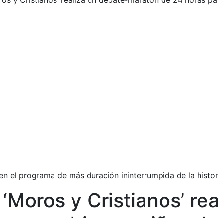
ros y Cristianos’ realiza un debate-maratón de 24 horas p
n el programa de más duración ininterrumpida de la histori
 ‘Moros y Cristianos’ re