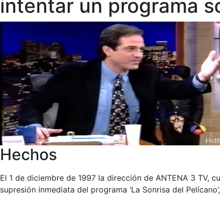
intentar un programa s
Hechos
El 1 de diciembre de 1997 la dirección de ANTENA 3 TV, cu
supresión inmediata del programa ‘La Sonrisa del Pelícano’,