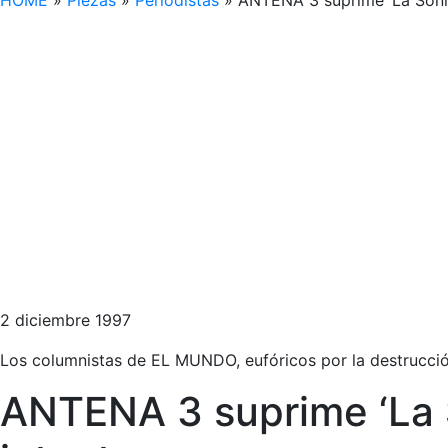
HOME
»
Piezas
»
Periodistas
»
ANTENA 3 suprime ‘La Sonri
2 diciembre 1997
Los columnistas de EL MUNDO, eufóricos por la destrucci
ANTENA 3 suprime ‘La S