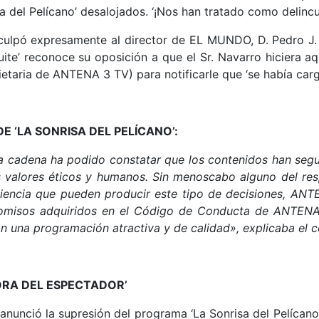
a del Pelícano’ desalojados. ‘¡Nos han tratado como delincue
 culpó expresamente al director de EL MUNDO, D. Pedro J. 
uite’ reconoce su oposición a que el Sr. Navarro hiciera a
ietaria de ANTENA 3 TV) para notificarle que ‘se había car
 ‘LA SONRISA DEL PELÍCANO’:
 cadena ha podido constatar que los contenidos han segui
 valores éticos y humanos. Sin menoscabo alguno del res
iencia que pueden producir este tipo de decisiones, ANT
promisos adquiridos en el Código de Conducta de ANTENA
con una programación atractiva y de calidad», explicaba e
RA DEL ESPECTADOR’
unció la supresión del programa ‘La Sonrisa del Pelícano