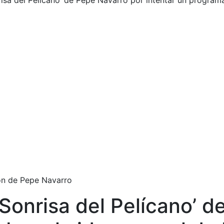
sa del Pelícano’ de Pepe Navarro por intentar un programa
ón de Pepe Navarro
onrisa del Pelícano’ d