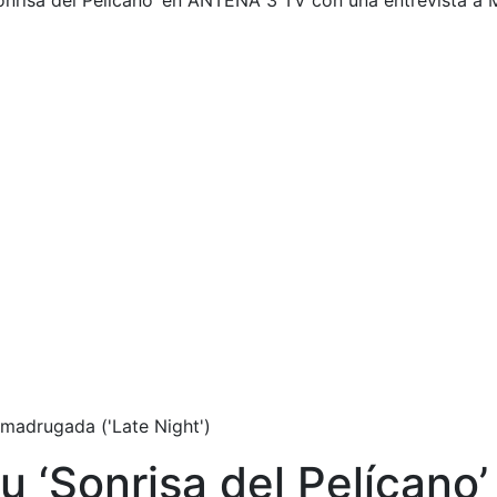
onrisa del Pelícano’ en ANTENA 3 TV con una entrevista a
 madrugada ('Late Night')
u ‘Sonrisa del Pelícan