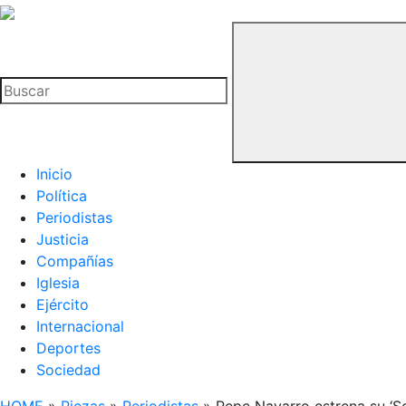
La
Hemeroteca
Buscar
del
Buitre
Inicio
Política
Periodistas
Justicia
Compañías
Iglesia
Ejército
Internacional
Deportes
Sociedad