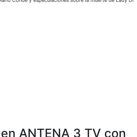
 Mario Conde y especulaciones sobre la muerte de Lady Di
o’ en ANTENA 3 TV con