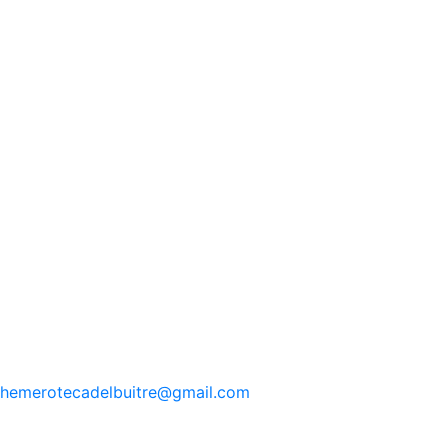
hemerotecadelbuitre
@gmail.com