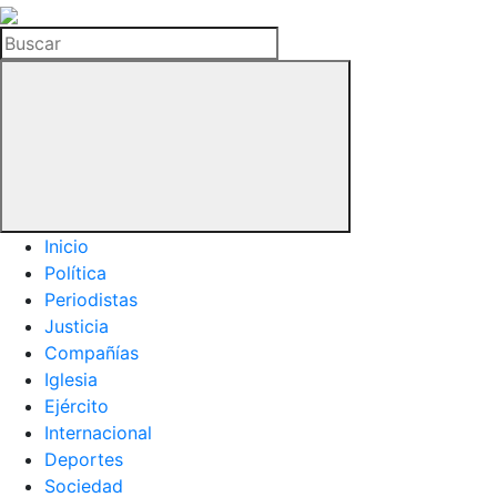
La
Hemeroteca
Buscar
del
Buitre
Inicio
Política
Periodistas
Justicia
Compañías
Iglesia
Ejército
Internacional
Deportes
Sociedad