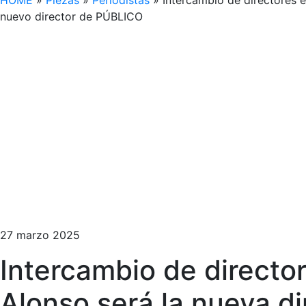
HOME
»
Piezas
»
Periodistas
»
Intercambio de directores e
nuevo director de PÚBLICO
27 marzo 2025
Intercambio de director
Alonso será la nueva d