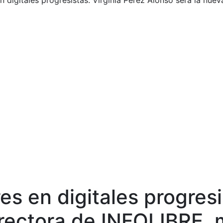
n digitales progresistas: Virginia Pérez Alonso será la nue
es en digitales progresi
irectora de INFOLIBRE,