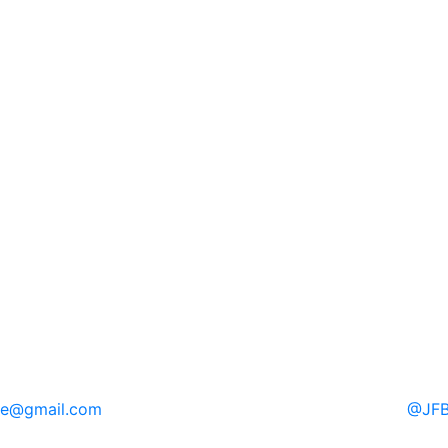
re
@gmail.com
@
JFB