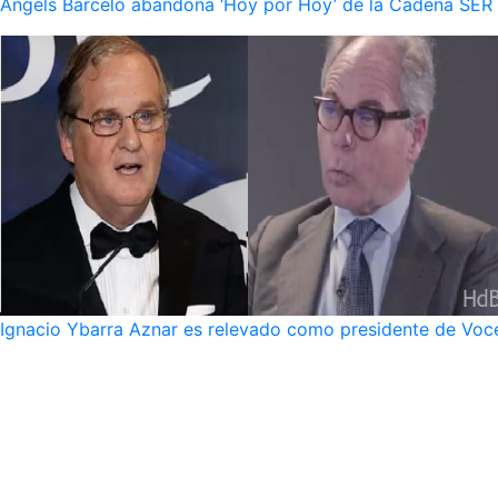
Ángels Barceló abandona ‘Hoy por Hoy’ de la Cadena SER po
Ignacio Ybarra Aznar es relevado como presidente de Voce