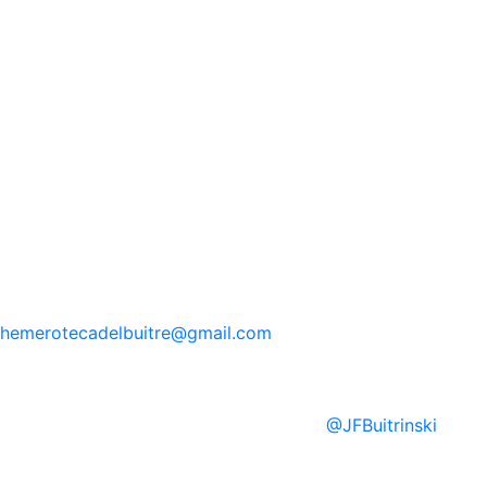
hemerotecadelbuitre
@gmail.com
@
JFBuitrinski