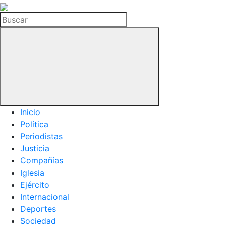
La
Hemeroteca
Buscar
del
Buitre
Inicio
Política
Periodistas
Justicia
Compañías
Iglesia
Ejército
Internacional
Deportes
Sociedad