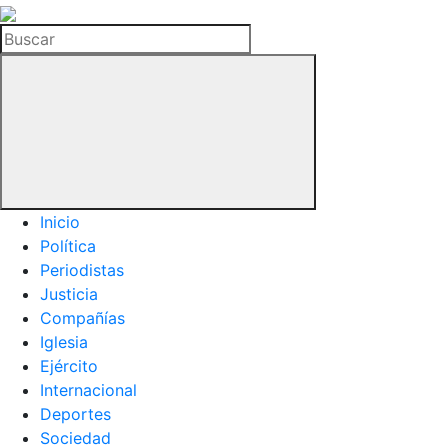
La
Hemeroteca
Buscar
del
Buitre
Inicio
Política
Periodistas
Justicia
Compañías
Iglesia
Ejército
Internacional
Deportes
Sociedad