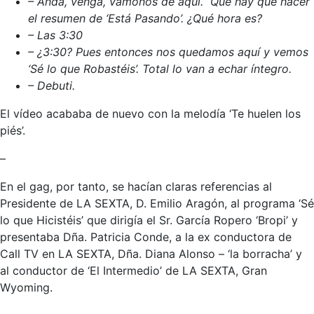
– Anda, venga, vámonos de aquí. Que hay que hacer
el resumen de ‘Está Pasando’. ¿Qué hora es?
– Las 3:30
– ¿3:30? Pues entonces nos quedamos aquí y vemos
‘Sé lo que Robastéis’. Total lo van a echar íntegro.
– Debuti.
El vídeo acababa de nuevo con la melodía ‘Te huelen los
piés’.
–
En el gag, por tanto, se hacían claras referencias al
Presidente de LA SEXTA, D. Emilio Aragón, al programa ‘Sé
lo que Hicistéis’ que dirigía el Sr. García Ropero ‘Bropi’ y
presentaba Dña. Patricia Conde, a la ex conductora de
Call TV en LA SEXTA, Dña. Diana Alonso – ‘la borracha’ y
al conductor de ‘El Intermedio’ de LA SEXTA, Gran
Wyoming.