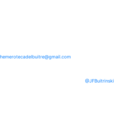
hemerotecadelbuitre
@gmail.com
@
JFBuitrinski