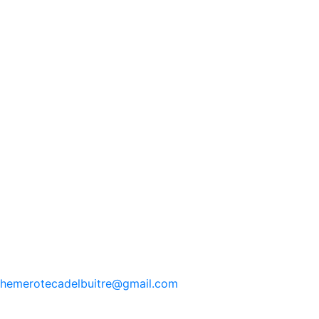
hemerotecadelbuitre
@gmail.com