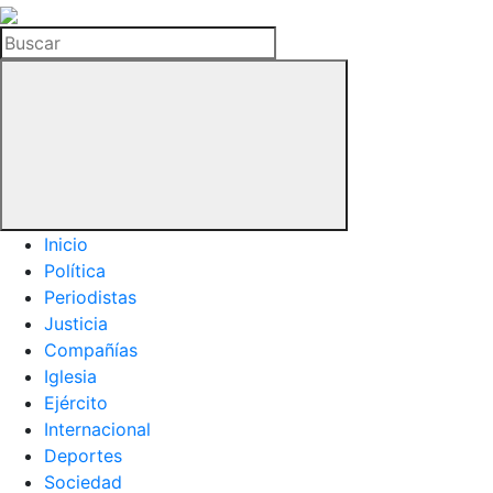
La
Hemeroteca
Buscar
del
Buitre
Inicio
Política
Periodistas
Justicia
Compañías
Iglesia
Ejército
Internacional
Deportes
Sociedad