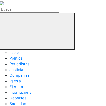
La
Hemeroteca
Buscar
del
Buitre
Inicio
Política
Periodistas
Justicia
Compañías
Iglesia
Ejército
Internacional
Deportes
Sociedad