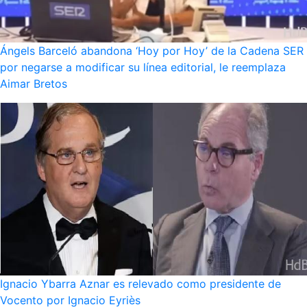
Ángels Barceló abandona ‘Hoy por Hoy’ de la Cadena SER
por negarse a modificar su línea editorial, le reemplaza
Aimar Bretos
Ignacio Ybarra Aznar es relevado como presidente de
Vocento por Ignacio Eyriès