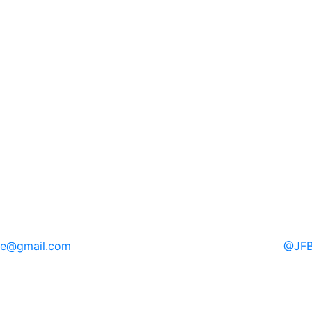
re
@gmail.com
@
JFB