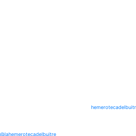
hemerotecadelbuit
@
lahemerotecadelbuitre