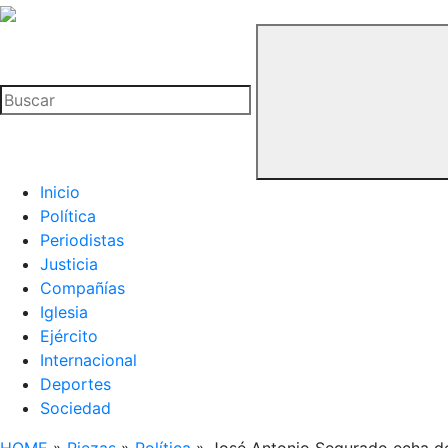
La
Hemeroteca
Buscar
del
Buitre
Inicio
Política
Periodistas
Justicia
Compañías
Iglesia
Ejército
Internacional
Deportes
Sociedad