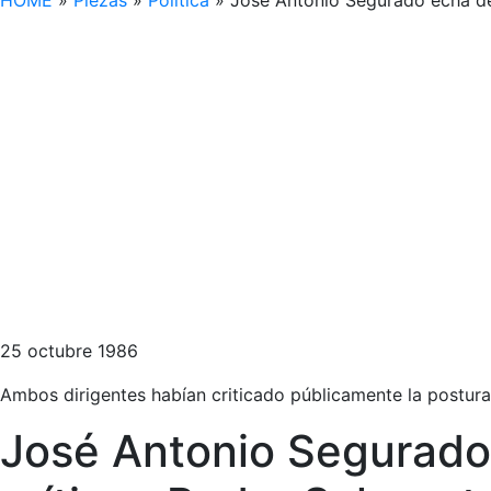
HOME
»
Piezas
»
Política
»
José Antonio Segurado echa del
25 octubre 1986
Ambos dirigentes habían criticado públicamente la postura 
José Antonio Segurado e