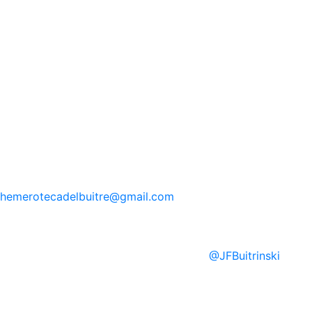
hemerotecadelbuitre
@gmail.com
@
JFBuitrinski