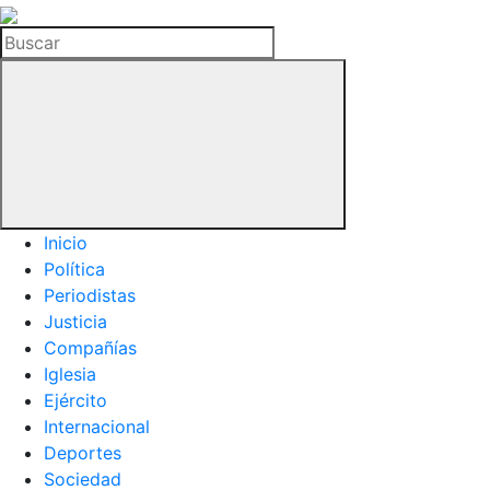
La
Hemeroteca
Buscar
del
Buitre
Inicio
Política
Periodistas
Justicia
Compañías
Iglesia
Ejército
Internacional
Deportes
Sociedad