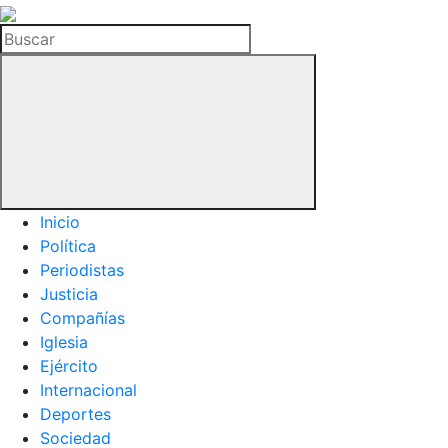
La
Hemeroteca
Buscar
del
Buitre
Inicio
Política
Periodistas
Justicia
Compañías
Iglesia
Ejército
Internacional
Deportes
Sociedad