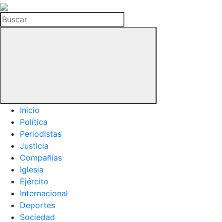
La
Hemeroteca
Buscar
del
Buitre
Inicio
Política
Periodistas
Justicia
Compañías
Iglesia
Ejército
Internacional
Deportes
Sociedad