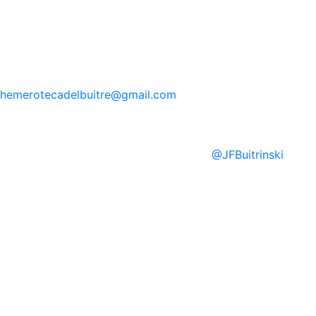
hemerotecadelbuitre
@gmail.com
@
JFBuitrinski