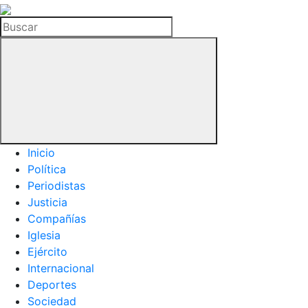
La
Hemeroteca
Buscar
del
Buitre
Inicio
Política
Periodistas
Justicia
Compañías
Iglesia
Ejército
Internacional
Deportes
Sociedad