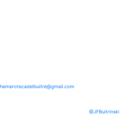
hemerotecadelbuitre
@gmail.com
@
JFBuitrinski