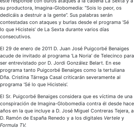
esté responde con duros ataques a la cadena La Sexta y a
su productora, Imagina-Globomedia: “Sois lo peor, os
dedicáis a destruir a la gente”. Sus palabras serán
contestadas con ataques y burlas desde el programa ‘Sé
lo que Hicisteis’ de La Sexta durante varios días
consecutivos.
El 29 de enero de 2011 D. Juan José Puigcorbé Benaiges
acude de invitado al programa ‘La Noria’ de Telecinco para
ser entrevistado por D. Jordi González Belart. En ese
programa tanto Puigcorbé Benaiges como la tertuliana
Dña. Cristina Tárrega Casal criticarán severamente al
programa ‘Sé lo que Hicisteis’.
El Sr. Puigcorbé Benaiges considera que es víctima de una
conspiración de Imagina-Globomedia contra él desde hace
años en la que incluye a D. José Miguel Contreras Tejera, a
D. Ramón de España Renedo y a los digitales
Vertele
y
Formula TV.