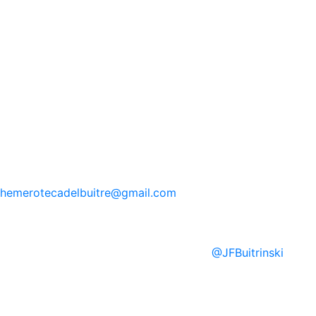
hemerotecadelbuitre
@gmail.com
@
JFBuitrinski