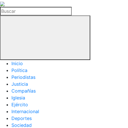
La
Hemeroteca
Buscar
del
Buitre
Inicio
Política
Periodistas
Justicia
Compañías
Iglesia
Ejército
Internacional
Deportes
Sociedad