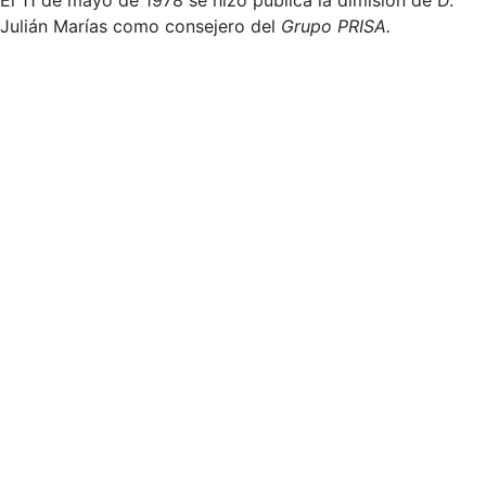
El 11 de mayo de 1978 se hizo pública la dimisión de D.
Julián Marías como consejero del
Grupo PRISA.