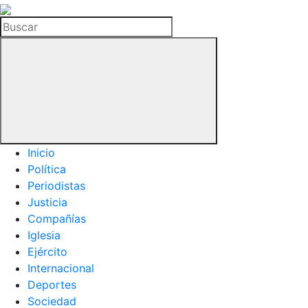
La
Hemeroteca
Buscar
del
Buitre
Inicio
Política
Periodistas
Justicia
Compañías
Iglesia
Ejército
Internacional
Deportes
Sociedad