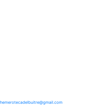
hemerotecadelbuitre
@gmail.com