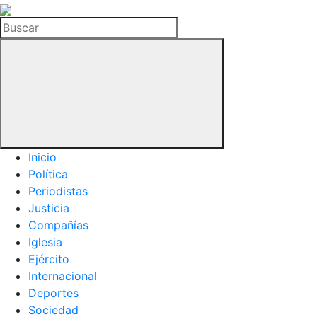
La
Hemeroteca
Buscar
del
Buitre
Inicio
Política
Periodistas
Justicia
Compañías
Iglesia
Ejército
Internacional
Deportes
Sociedad