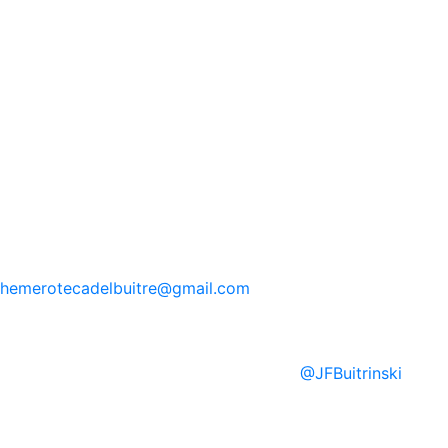
hemerotecadelbuitre
@gmail.com
@
JFBuitrinski