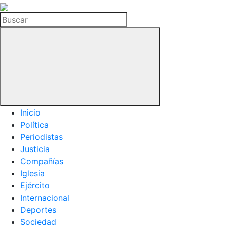
La
Hemeroteca
Buscar
del
Buitre
Inicio
Política
Periodistas
Justicia
Compañías
Iglesia
Ejército
Internacional
Deportes
Sociedad