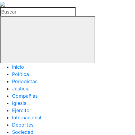
La
Hemeroteca
Buscar
del
Buitre
Inicio
Política
Periodistas
Justicia
Compañías
Iglesia
Ejército
Internacional
Deportes
Sociedad