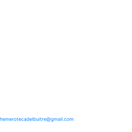
hemerotecadelbuitre
@gmail.com