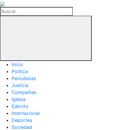
La
Hemeroteca
Buscar
del
Buitre
Inicio
Política
Periodistas
Justicia
Compañías
Iglesia
Ejército
Internacional
Deportes
Sociedad