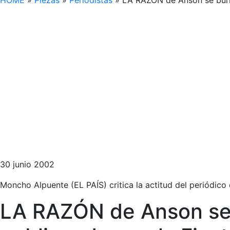
HOME
»
Piezas
»
Periodistas
»
LA RAZÓN de Anson se burla
30 junio 2002
Moncho Alpuente (EL PAÍS) critica la actitud del periódi
LA RAZÓN de Anson se b