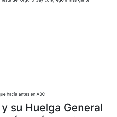
 Fiesta del Orgullo Gay congregó a más gente
 que hacía antes en ABC
 y su Huelga General