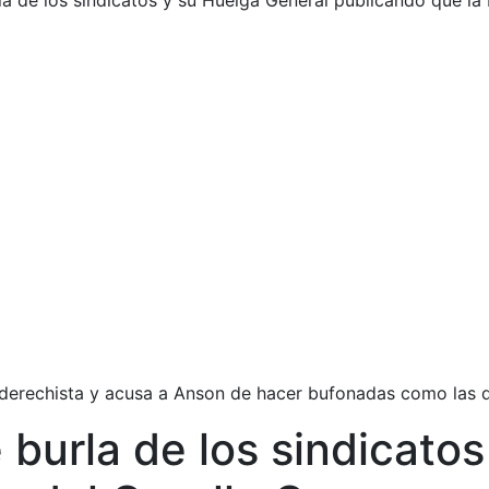
 de los sindicatos y su Huelga General publicando que la
co derechista y acusa a Anson de hacer bufonadas como las
urla de los sindicatos