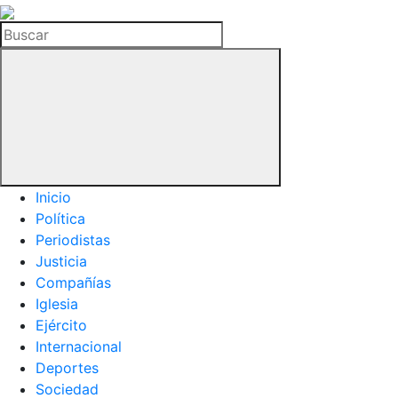
La
Hemeroteca
Buscar
del
Buitre
Inicio
Política
Periodistas
Justicia
Compañías
Iglesia
Ejército
Internacional
Deportes
Sociedad