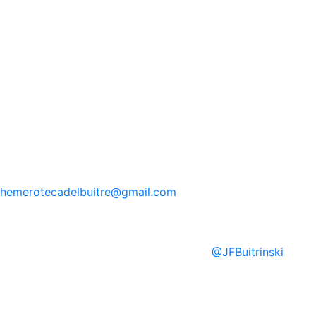
hemerotecadelbuitre
@gmail.com
@
JFBuitrinski