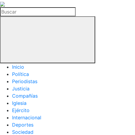
La
Hemeroteca
Buscar
del
Buitre
Inicio
Política
Periodistas
Justicia
Compañías
Iglesia
Ejército
Internacional
Deportes
Sociedad