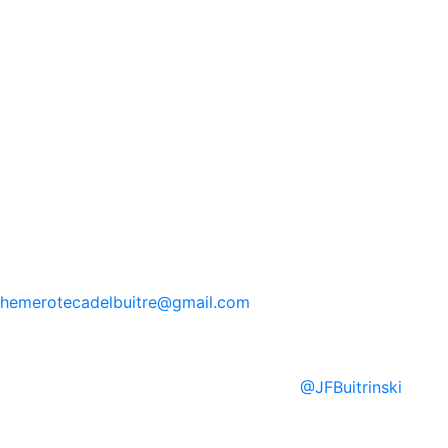
hemerotecadelbuitre
@gmail.com
@
JFBuitrinski