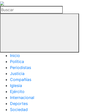
La
Hemeroteca
Buscar
del
Buitre
Inicio
Política
Periodistas
Justicia
Compañías
Iglesia
Ejército
Internacional
Deportes
Sociedad