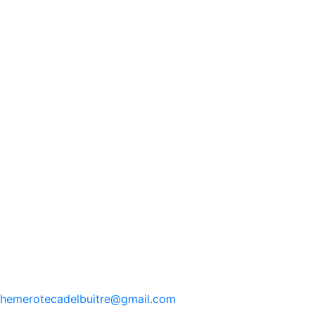
hemerotecadelbuitre
@gmail.com