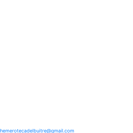
hemerotecadelbuitre
@gmail.com