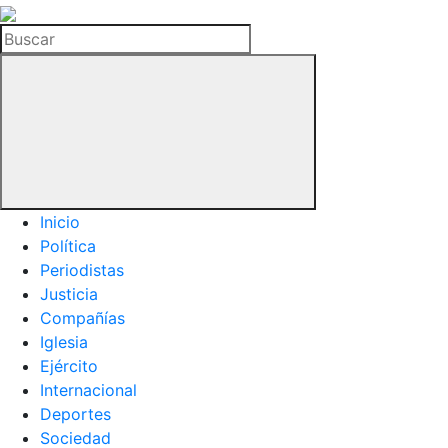
La
Hemeroteca
Buscar
del
Buitre
Inicio
Política
Periodistas
Justicia
Compañías
Iglesia
Ejército
Internacional
Deportes
Sociedad