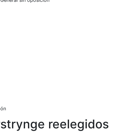
General sin oposición
ión
strynge reelegidos