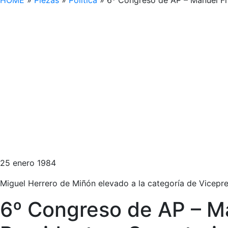
HOME
»
Piezas
»
Política
»
6º Congreso de AP – Manuel Fra
25 enero 1984
Miguel Herrero de Miñón elevado a la categoría de Vicepr
6º Congreso de AP – Ma