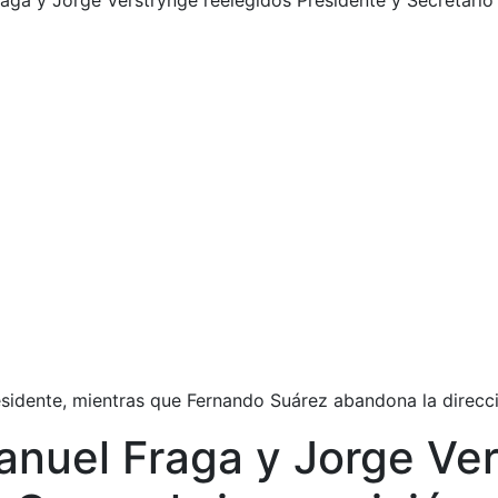
ga y Jorge Verstrynge reelegidos Presidente y Secretario 
esidente, mientras que Fernando Suárez abandona la direcc
nuel Fraga y Jorge Ver