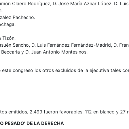
món Claero Rodríguez, D. José María Aznar López, D. Luis 
n.
nzález Pachecho.
ochaga.
a Tizón.
asuén Sancho, D. Luis Fernández Fernández-Madrid, D. Fran
 Beccaria y D. Juan Antonio Montesinos.
este congreso los otros excluidos de la ejecutiva tales co
tos emitidos, 2.499 fueron favorables, 112 en blanco y 27 n
SO PESADO’ DE LA DERECHA