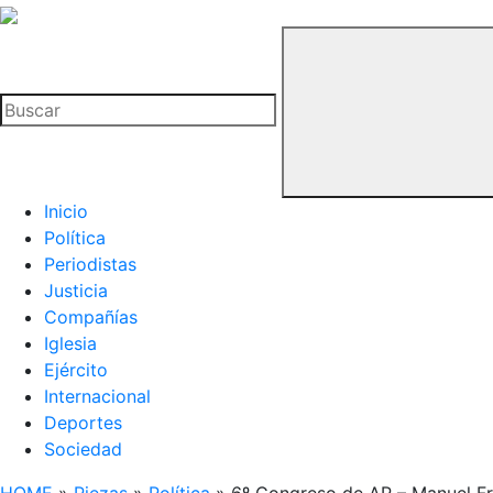
La
Hemeroteca
Buscar
del
Buitre
Inicio
Política
Periodistas
Justicia
Compañías
Iglesia
Ejército
Internacional
Deportes
Sociedad