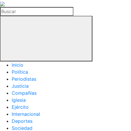
La
Hemeroteca
Buscar
del
Buitre
Inicio
Política
Periodistas
Justicia
Compañías
Iglesia
Ejército
Internacional
Deportes
Sociedad