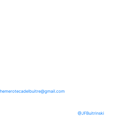
hemerotecadelbuitre
@gmail.com
@
JFBuitrinski