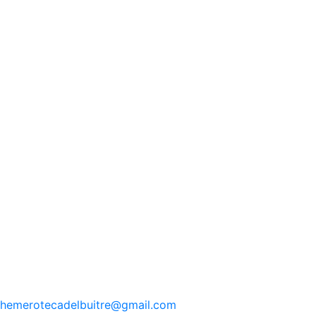
hemerotecadelbuitre
@gmail.com