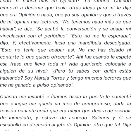
ahora ni nunca más en Opinión?”. Lo ratificó. Cuando
empezó a decirme que tenía otras ideas para mí le dije
que era Opinión o nada, que yo soy opinión y que a través
de mí opinan mis lectores. “No tenemos nada más de que
hablar”, le dije. “Se acabó la conversación y se acaba mi
vinculación con el periódico”. “Esto no me lo esperaba”,
dijo. Y, efectivamente, lucía una mandíbula descolgada.
“Esto no tenía que acabar así. No me has dejado ni
contarte lo que quiero ofrecerte”. Ahí fue cuando le espeté
esa frase que llevo toda mi vida queriendo colocarle a
alguien de su nivel: “¿Pero tú sabes con quién estás
hablando? Soy Maruja Torres y tengo muchos lectores que
me he ganado a pulso opinando”.
Cuando me levanté e íbamos hacia la puerta le comenté
que aunque me queda un mes de compromiso, dada la
tensión reinante creía que era mejor que dejara de escribir
de inmediato, y estuvo de acuerdo. Salimos y él se
escabulló en dirección al jefe de Opinión, otro que tal. Dije