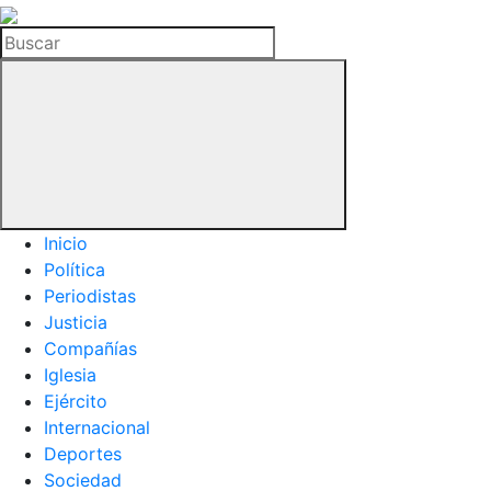
La
Hemeroteca
Buscar
del
Buitre
Inicio
Política
Periodistas
Justicia
Compañías
Iglesia
Ejército
Internacional
Deportes
Sociedad