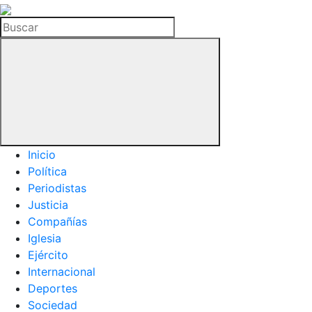
La
Hemeroteca
Buscar
del
Buitre
Inicio
Política
Periodistas
Justicia
Compañías
Iglesia
Ejército
Internacional
Deportes
Sociedad