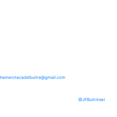
hemerotecadelbuitre
@gmail.com
@
JFBuitrinski