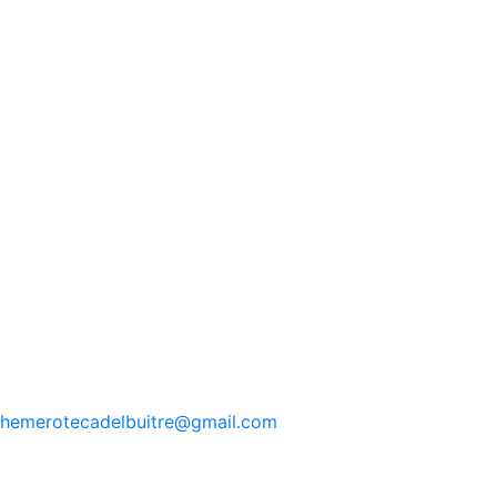
hemerotecadelbuitre
@gmail.com