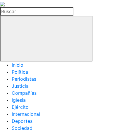
La
Hemeroteca
Buscar
del
Buitre
Inicio
Política
Periodistas
Justicia
Compañías
Iglesia
Ejército
Internacional
Deportes
Sociedad