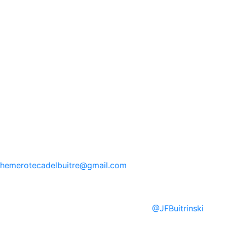
hemerotecadelbuitre
@gmail.com
@
JFBuitrinski