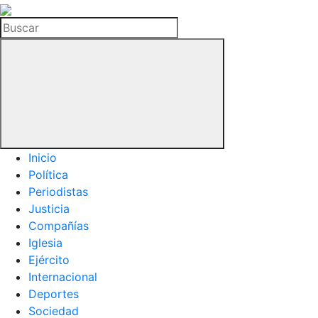
La
Hemeroteca
Buscar
del
Buitre
Inicio
Política
Periodistas
Justicia
Compañías
Iglesia
Ejército
Internacional
Deportes
Sociedad