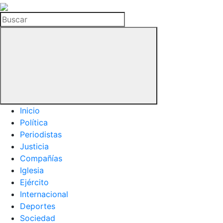
La
Hemeroteca
Buscar
del
Buitre
Inicio
Política
Periodistas
Justicia
Compañías
Iglesia
Ejército
Internacional
Deportes
Sociedad