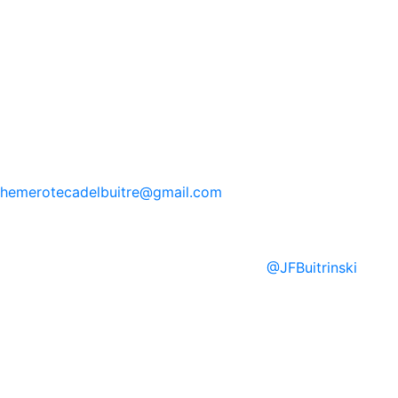
hemerotecadelbuitre
@gmail.com
@
JFBuitrinski