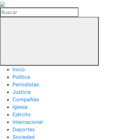
La
Hemeroteca
Buscar
del
Buitre
Inicio
Política
Periodistas
Justicia
Compañías
Iglesia
Ejército
Internacional
Deportes
Sociedad