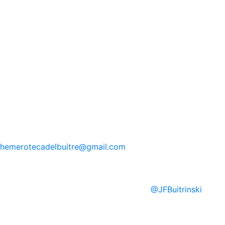
hemerotecadelbuitre
@gmail.com
@
JFBuitrinski