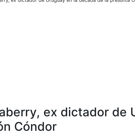
rry, ex dictador de Uruguay en la década de la presunta 
berry, ex dictador de 
ión Cóndor