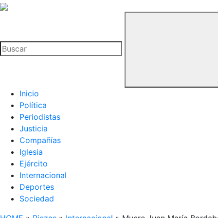
La
Hemeroteca
Buscar
del
Buitre
Inicio
Política
Periodistas
Justicia
Compañías
Iglesia
Ejército
Internacional
Deportes
Sociedad