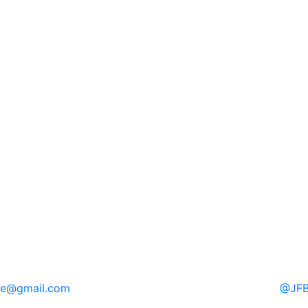
re
@gmail.com
@
JFB