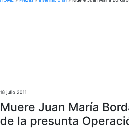
HOME
»
Piezas
»
Internacional
»
Muere Juan María Bordabe
18 julio 2011
Muere Juan María Borda
de la presunta Operac