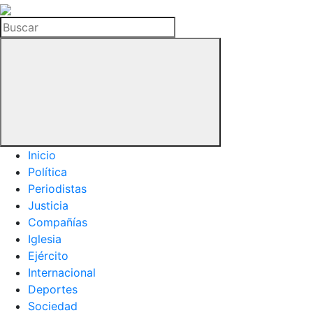
La
Hemeroteca
Buscar
del
Buitre
Inicio
Política
Periodistas
Justicia
Compañías
Iglesia
Ejército
Internacional
Deportes
Sociedad